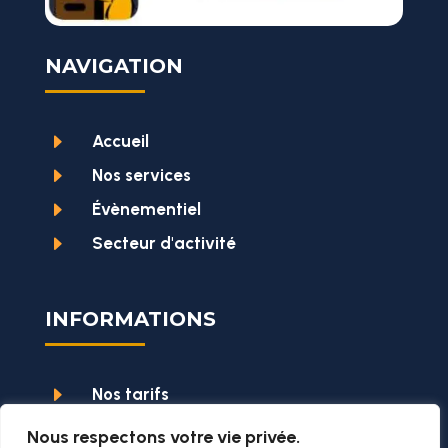
NAVIGATION
E
Accueil
E
Nos services
E
Évènementiel
E
Secteur d'activité
INFORMATIONS
E
Nos tarifs
E
Notre fonctionnement
Nous respectons votre vie privée.