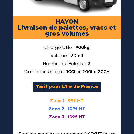
HAYON
Livraison de palettes, vracs et
gros volumes
Charge Utile :
900kg
Volume :
20m3
Nombre de Palette :
8
Dimension en cm :
400L x 200l x 200H
Tarif pour L’Ile de France
Zone 1 : 99€ HT
Zone 2 : 109€ HT
Zone 3 : 139€ HT
Tarif National et international 0.97€HT le km