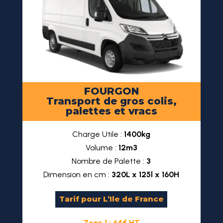
FOURGON
Transport de gros colis,
palettes et vracs
Charge Utile :
1400kg
Volume :
12m3
Nombre de Palette :
3
Dimension en cm :
320L x 125l x 160H
Tarif pour L’Ile de France
Zone 1 : 64€ HT